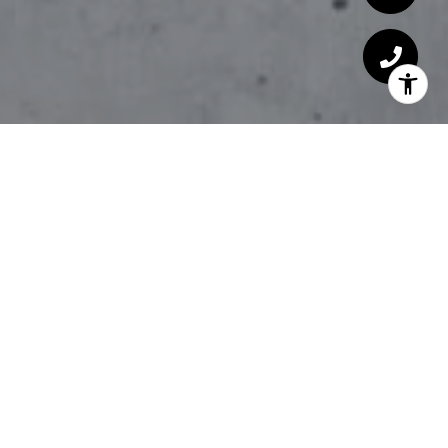
WELCOME TO 6825
DALHART LN.